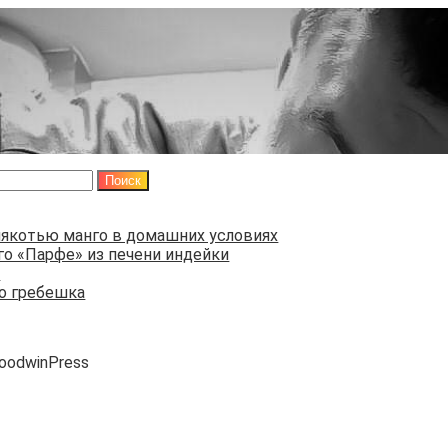
мякотью манго в домашних условиях
о «Парфе» из печени индейки
н
го гребешка
GoodwinPress