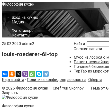
Философия кухни
Закрыть
Вход на кухню
Медиа
Фотогалерея
Контакты
25.02.2020
odmin2
Найти:
Свежие записи
louis-roederer-6l-top
Мусс из лосося с 
Рецепт нежнейшег
Печёный баклажа
ТарТар из морско
Карта сайта
·
Политика конфиденциальности
·
Оферта
©
2026
Философия кухни
·
Chef Yuri Skorinov · Тема от 
Закрыть
Философия кухни