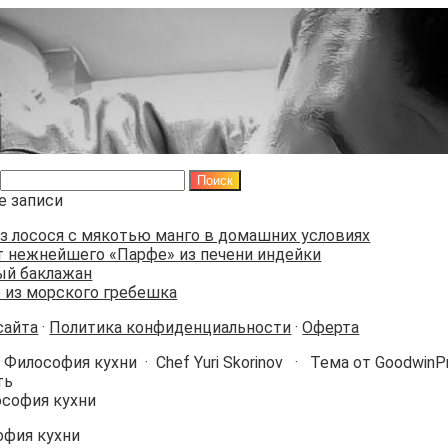
е записи
з лосося с мякотью манго в домашних условиях
 нежнейшего «Парфе» из печени индейки
ый баклажан
 из морского гребешка
сайта
·
Политика конфиденциальности
·
Оферта
6
Философия кухни
·
Chef Yuri Skorinov · Тема от GoodwinP
ть
офия кухни