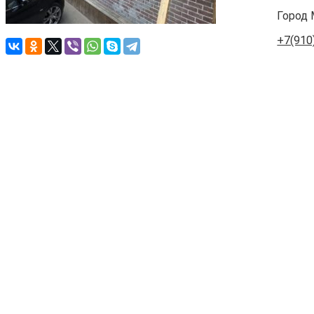
Город
+7(910