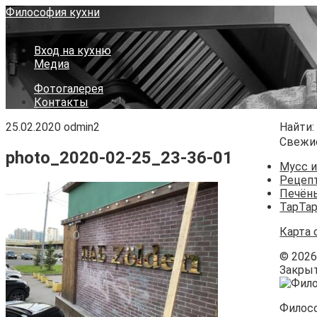
Философия кухни
Закрыть
Вход на кухню
Медиа
Фотогалерея
Контакты
25.02.2020
odmin2
Найти:
Свежи
photo_2020-02-25_23-36-01
Мусс и
Рецепт
Печён
ТарТар
Карта 
©
202
Закры
Филос