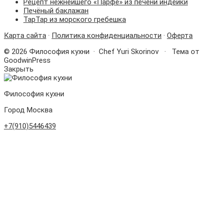
Рецепт нежнейшего «Парфе» из печени индейки
Печёный баклажан
ТарТар из морского гребешка
Карта сайта
·
Политика конфиденциальности
·
Оферта
©
2026
Философия кухни
·
Chef Yuri Skorinov · Тема от
GoodwinPress
Закрыть
Философия кухни
Город Москва
+7(910)5446439